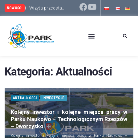
Wizyta przedstawicieli włosko-słoweńskiego
Park Naukowo-Technologiczny Rzeszów – Dworzysko 
NOWOŚĆ:
Kategoria:
Aktualności
AKTUALNOŚCI
INWESTYCJE
Kolejny inwestor i kolejne miejsca pracy w
Parku Naukowo – Technologicznym Rzeszów
– Dworzysko
Kolejny inwestor i kolejne miejsca pracy w Parku Naukowo –