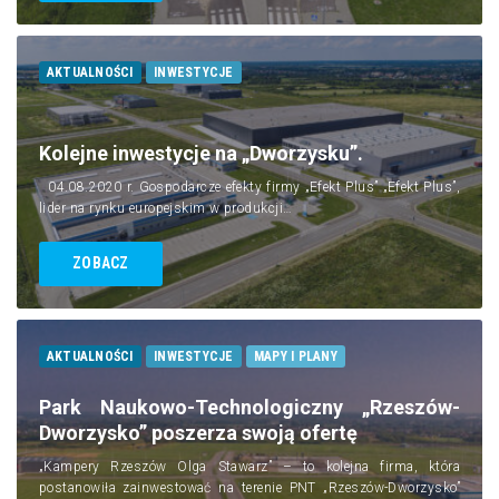
AKTUALNOŚCI
INWESTYCJE
Kolejne inwestycje na „Dworzysku”.
04.08.2020 r. Gospodarcze efekty firmy „Efekt Plus” „Efekt Plus”,
lider na rynku europejskim w produkcji…
ZOBACZ
AKTUALNOŚCI
INWESTYCJE
MAPY I PLANY
Park Naukowo-Technologiczny „Rzeszów-
Dworzysko” poszerza swoją ofertę
„Kampery Rzeszów Olga Stawarz” – to kolejna firma, która
postanowiła zainwestować na terenie PNT „Rzeszów-Dworzysko”