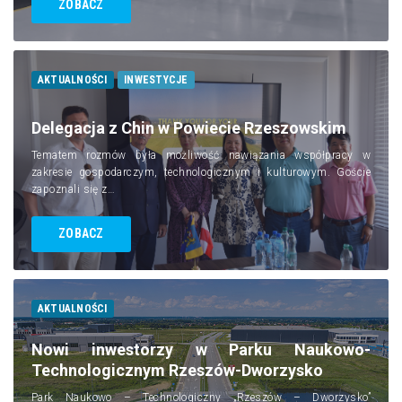
ZOBACZ
AKTUALNOŚCI
INWESTYCJE
Delegacja z Chin w Powiecie Rzeszowskim
Tematem rozmów była możliwość nawiązania współpracy w
zakresie gospodarczym, technologicznym i kulturowym. Goście
zapoznali się z…
ZOBACZ
AKTUALNOŚCI
Nowi inwestorzy w Parku Naukowo-
Technologicznym Rzeszów-Dworzysko
Park Naukowo – Technologiczny „Rzeszów – Dworzysko”