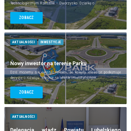
Technologicznym Rzeszów – Dworzysko. Działkę o…
ZOBACZ
AKTUALNOŚCI
INWESTYCJE
Nowy inwestor na terenie Parku
Dziś możemy się cieszyć faktem, że kolejny inwestor podejmuje
decyzję o rozwoju właśnie na terenie inwestycyjnym,…
ZOBACZ
AKTUALNOŚCI
Delegacja władz Powiatu Lubelskiego