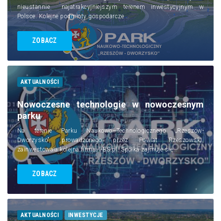
nieustannie najatrakcyjniejszym terenem inwestycyjnym w
Polsce. Kolejne podmioty gospodarcze …
ZOBACZ
AKTUALNOŚCI
Nowoczesne technologie w nowoczesnym
parku
Na terenie Parku Naukowo–Technologicznego „Rzeszów-
Dworzysko”, prowadzonego przez Powiat Rzeszowski,
zainwestowała kolejna firma: I-BS.pl. Spółka zajmuje się…
ZOBACZ
AKTUALNOŚCI
INWESTYCJE