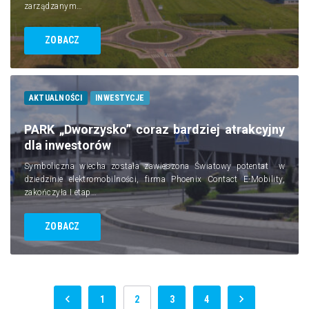
zarządzanym…
ZOBACZ
AKTUALNOŚCI
INWESTYCJE
PARK „Dworzysko” coraz bardziej atrakcyjny
dla inwestorów
Symboliczna wiecha została zawieszona Światowy potentat w
dziedzinie elektromobilności, firma Phoenix Contact E-Mobility,
zakończyła I etap…
ZOBACZ
1
2
3
4