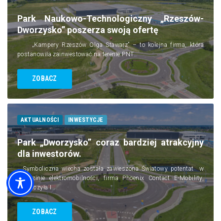
Park Naukowo-Technologiczny „Rzeszów-
Dworzysko” poszerza swoją ofertę
„Kampery Rzeszów Olga Stawarz” – to kolejna firma, która
postanowiła zainwestować na terenie PNT…
ZOBACZ
AKTUALNOŚCI
INWESTYCJE
Park „Dworzysko” coraz bardziej atrakcyjny
dla inwestorów.
Symboliczna wiecha została zawieszona Światowy potentat w
dziedzinie elektromobilności, firma Phoenix Contact E-Mobility,
zakończyła I…
ZOBACZ