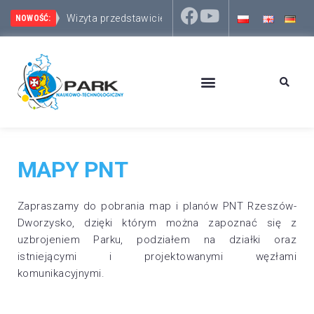
Wizyta przedstawicieli włosko-słoweńskie
Park Naukowo-Technologiczny Rzeszów – Dworzysko 
NOWOŚĆ:
MAPY PNT
Zapraszamy do pobrania map i planów PNT Rzeszów-
Dworzysko, dzięki którym można zapoznać się z
uzbrojeniem Parku, podziałem na działki oraz
istniejącymi i projektowanymi węzłami
komunikacyjnymi.