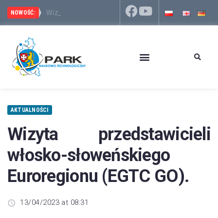
Wizyta przedst
Park Naukowo-Technologiczny Rzeszów – Dworzysko 
NOWOŚĆ:
AKTUALNOŚCI
Wizyta przedstawicieli
włosko-słoweńskiego
Euroregionu (EGTC GO).
13/04/2023 at 08:31