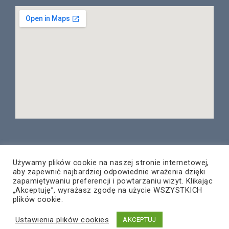
Używamy plików cookie na naszej stronie internetowej,
aby zapewnić najbardziej odpowiednie wrażenia dzięki
© Copyright 2020 – PNT Rzeszów
zapamiętywaniu preferencji i powtarzaniu wizyt. Klikając
Wszelkie prawa zastrzeżone
„Akceptuję”, wyrażasz zgodę na użycie WSZYSTKICH
plików cookie.
Projekt i wykonanie:
ZETO-RZESZÓW Sp. z o.o.
Ustawienia plików cookies
AKCEPTUJ