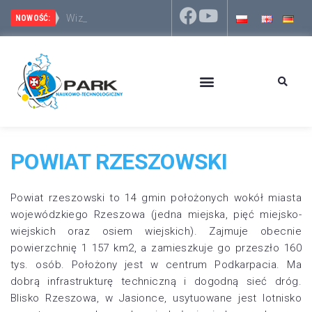
Wizyta przedstawici
Park Naukowo-Technologiczny Rzeszów – Dworzysko 
NOWOŚĆ:
POWIAT RZESZOWSKI
Powiat rzeszowski to 14 gmin położonych wokół miasta
wojewódzkiego Rzeszowa (jedna miejska, pięć miejsko-
wiejskich oraz osiem wiejskich). Zajmuje obecnie
powierzchnię 1 157 km2, a zamieszkuje go przeszło 160
tys. osób. Położony jest w centrum Podkarpacia. Ma
dobrą infrastrukturę techniczną i dogodną sieć dróg.
Blisko Rzeszowa, w Jasionce, usytuowane jest lotnisko