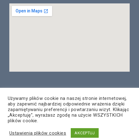
Używamy plików cookie na naszej stronie internetowej,
aby zapewnić najbardziej odpowiednie wrażenia dzięki
© Copyright 2020 – PNT Rzeszów
zapamiętywaniu preferencji i powtarzaniu wizyt. Klikając
Wszelkie prawa zastrzeżone
„Akceptuję”, wyrażasz zgodę na użycie WSZYSTKICH
plików cookie.
Projekt i wykonanie:
ZETO-RZESZÓW Sp. z o.o.
Ustawienia plików cookies
AKCEPTUJ