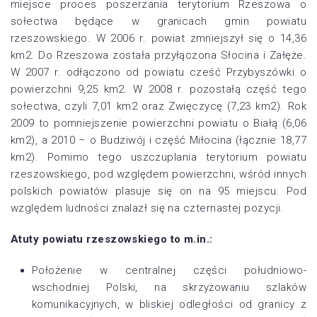
miejsce proces poszerzania terytorium Rzeszowa o
sołectwa będące w granicach gmin powiatu
rzeszowskiego. W 2006 r. powiat zmniejszył się o 14,36
km2. Do Rzeszowa została przyłączona Słocina i Załęże.
W 2007 r. odłączono od powiatu cześć Przybyszówki o
powierzchni 9,25 km2. W 2008 r. pozostałą część tego
sołectwa, czyli 7,01 km2 oraz Zwięczycę (7,23 km2). Rok
2009 to pomniejszenie powierzchni powiatu o Białą (6,06
km2), a 2010 – o Budziwój i część Miłocina (łącznie 18,77
km2). Pomimo tego uszczuplania terytorium powiatu
rzeszowskiego, pod względem powierzchni, wśród innych
polskich powiatów plasuje się on na 95 miejscu. Pod
względem ludności znalazł się na czternastej pozycji.
Atuty powiatu rzeszowskiego to m.in.:
Położenie w centralnej części południowo-
wschodniej Polski, na skrzyżowaniu szlaków
komunikacyjnych, w bliskiej odległości od granicy z