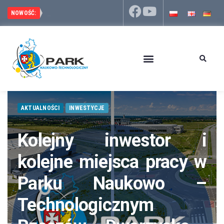
Wizyta p
Park Naukowo-Technologiczny Rzeszów – Dworzysko 
NOWOŚĆ:
AKTUALNOŚCI
INWESTYCJE
Kolejny inwestor i
kolejne miejsca pracy w
Parku Naukowo –
Technologicznym