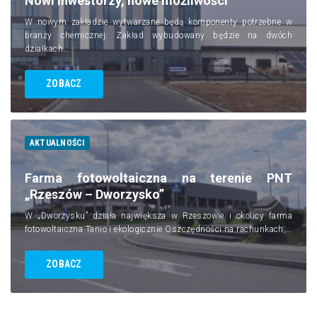
Nowi Inwestorzy, nowe możliwości
W nowym zakładzie wytwarzane będą komponenty potrzebne w
branży chemicznej. Zakład wybudowany będzie na dwóch
działkach…
ZOBACZ
AKTUALNOŚCI
Farma fotowoltaiczna na terenie PNT
„Rzeszów – Dworzysko”
W „Dworzysku” działa największa w Rzeszowie i okolicy farma
fotowoltaiczna Tanio i ekologicznie Oszczędności na rachunkach,…
ZOBACZ