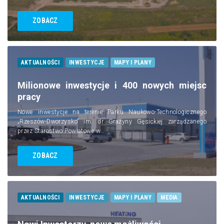
ZOBACZ
AKTUALNOŚCI
INWESTYCJE
MAPY I PLANY
Milionowe inwestycje i 400 nowych miejsc
pracy
Nowe inwestycje na terenie Parku Naukowo-Technologicznego
„Rzeszów-Dworzysko” im. dr Grażyny Gęsickiej zarządzanego
przez Starostwo Powiatowe w…
ZOBACZ
AKTUALNOŚCI
INWESTYCJE
MAPY I PLANY
MEDIA