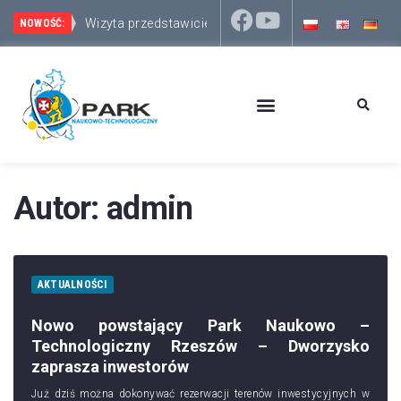
Wizyta przedstawicieli włosko-słoweńskiego Euror
Park Naukowo-Technologiczny Rzeszów – Dworzysko 
NOWOŚĆ:
Autor:
admin
AKTUALNOŚCI
Nowo powstający Park Naukowo –
Technologiczny Rzeszów – Dworzysko
zaprasza inwestorów
Już dziś można dokonywać rezerwacji terenów inwestycyjnych w