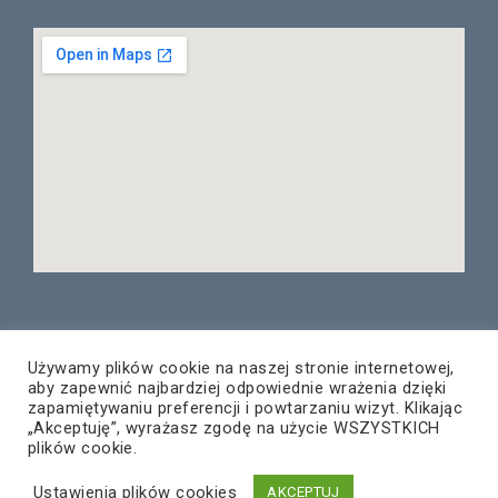
Używamy plików cookie na naszej stronie internetowej,
aby zapewnić najbardziej odpowiednie wrażenia dzięki
© Copyright 2020 – PNT Rzeszów
zapamiętywaniu preferencji i powtarzaniu wizyt. Klikając
Wszelkie prawa zastrzeżone
„Akceptuję”, wyrażasz zgodę na użycie WSZYSTKICH
plików cookie.
Projekt i wykonanie:
ZETO-RZESZÓW Sp. z o.o.
Ustawienia plików cookies
AKCEPTUJ