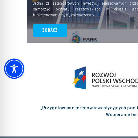
Jedną ze sztandarowych inwestycji realizowanych prze
samorząd powiatu rzeszowskiego w okresie jeg
funkcjonowania była, zakończona w…
ZOBACZ
„Przygotowanie terenów inwestycyjnych pod 
Wspieranie In