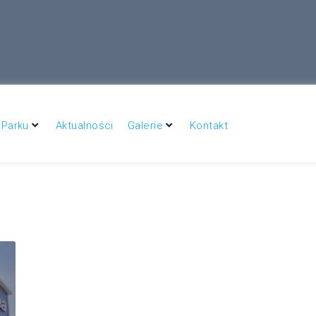
– Dworzysko to wielki potencjał inwestycyjny
 Parku
Aktualności
Galerie
Kontakt