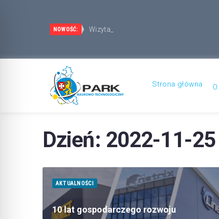
Wizyta przedst
Park Naukowo-Technologiczny Rzeszów 
NOWOŚĆ:
Strona główna
O
Dzień:
2022-11-25
AKTUALNOŚCI
10 lat gospodarczego rozwoju