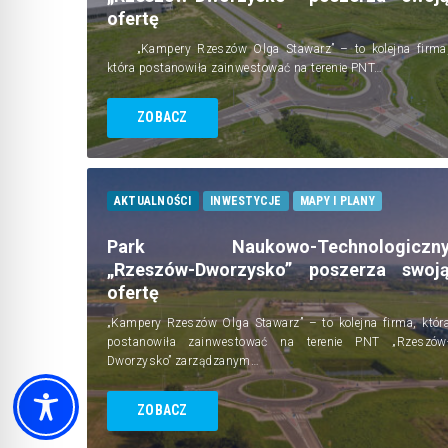
ofertę
„Kampery Rzeszów Olga Stawarz” – to kolejna firma
która postanowiła zainwestować na terenie PNT…
ZOBACZ
AKTUALNOŚCI
INWESTYCJE
MAPY I PLANY
Park Naukowo-Technologiczn
„Rzeszów-Dworzysko” poszerza swoj
ofertę
„Kampery Rzeszów Olga Stawarz” – to kolejna firma, któr
postanowiła zainwestować na terenie PNT „Rzeszów
Dworzysko” zarządzanym…
ZOBACZ