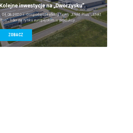
Kolejne inwestycje na „Dworzysku”.
04.08.2020 r. Gospodarcze efekty firmy „Efekt Plus” „Efekt
Plus”, lider na rynku europejskim w produkcji…
ZOBACZ