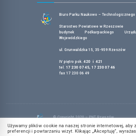
Biuro Parku Naukowo – Technologicznego
Starostwo Powiatowe w Rzeszowie
budynek Podkarpackiego Urzęd
Wojewódzkiego
ul. Grunwaldzka 15, 35-959 Rzeszów
IV piętro pok.
420 i 421
tel.
17 230 07 45, 17 230 07 46
fax 17 230 06 49
© Copyright 2020 – PNT Rzeszów
Wszelkie prawa zastrzeżone
Używamy plików cookie na naszej stronie internetowej, aby 
preferencji i powtarzaniu wizyt. Klikając „Akceptuję”, wyra