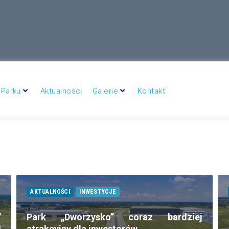
– Dworzysko to wielki potencjał inwestycyjny
 Parku
Aktualności
Galerie
Kontakt
AKTUALNOŚCI
INWESTYCJE
y
Park „Dworzysko” coraz bardziej
ą
atrakcyjny dla inwestorów.