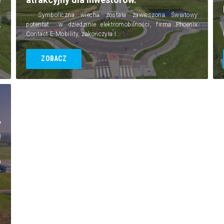
Symboliczna wiecha została zawieszona Światowy
,
potentat w dziedzinie elektromobilności, firma Phoenix
Contact E-Mobility, zakończyła I…
ZOBACZ
y
ą
a
-