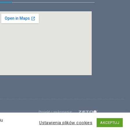
Projekt i wykonanie:
ZETO-RZESZÓW Sp. z o.o.
iu
Ustawienia plików cookies
AKCEPTUJ