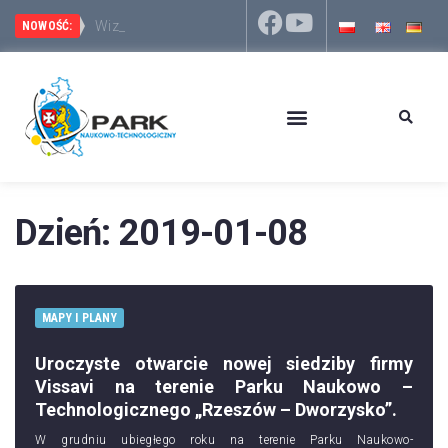
Wizyta
Park Naukowo-Technologiczny Rzeszów – Dworzysko 
NOWOŚĆ:
Dzień:
2019-01-08
MAPY I PLANY
Uroczyste otwarcie nowej siedziby firmy
Vissavi na terenie Parku Naukowo –
Technologicznego „Rzeszów – Dworzysko”.
W grudniu ubiegłego roku na terenie Parku Naukowo-