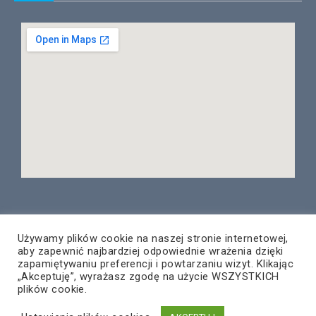
Używamy plików cookie na naszej stronie internetowej,
aby zapewnić najbardziej odpowiednie wrażenia dzięki
© Copyright 2020 – PNT Rzeszów
zapamiętywaniu preferencji i powtarzaniu wizyt. Klikając
Wszelkie prawa zastrzeżone
„Akceptuję”, wyrażasz zgodę na użycie WSZYSTKICH
plików cookie.
Projekt i wykonanie:
ZETO-RZESZÓW Sp. z o.o.