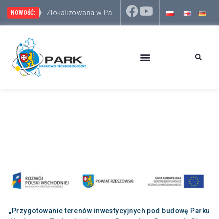
Zlokalizowana w Parku Naukowo-Technologicznym 
Wizyta przedstawicieli włosko-słoweńskiego Eurore
Park Naukowo-Technologiczny Rzeszów – Dworzysko 
NOWOŚĆ:
„Przygotowanie terenów inwestycyjnych pod budowę Parku