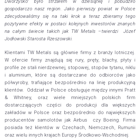
Dworzysko” było strzałem w dziesiątkę i pobudziło
gospodarczo nasz region. Jako pierwszy powiat w Polsce
zdecydowaliśmy się na taki krok a teraz zbieramy tego
pozytywne efekty w postaci kolejnych inwestorów znanych
na całym świecie takich jak TW Metals –twierdzi Józef
Jodłowski Starosta Rzeszowski.
Klientami TW Metals są głównie firmy z branży lotniczej.
W ofercie firmy znajdują się rury, pręty, blachy, płyty i
profile ze stali nierdzewnej, stopowej, stopów tytanu, niklu
i aluminium, które są dostarczane do odbiorców jako
półwyroby, trafiające bezpośrednio na linię produkcyjną
klientów. Oddział w Polsce obsługuje między innymi Pratt
& Whitney, oraz wiele mniejszych polskich firm
dostarczających części do produkcji dla większych
zakładów w Polsce oraz bezpośrednio do największych
producentów samolotów jak Airbus czy Boeing. Firma
posiada też klientów w Czechach, Niemczech, Rumunii
oraz wielu innych krajach Europy Środkowo-Wschodniej.