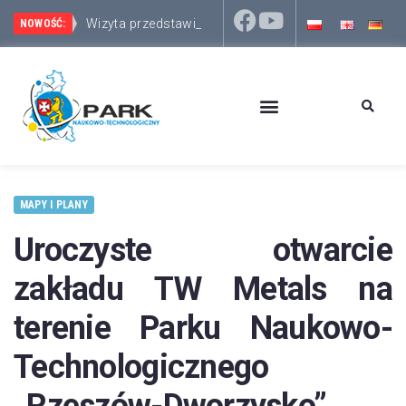
Wizyta przedstawicieli włosko-sło
Park Naukowo-Technologiczny Rzeszów – Dworzysko 
NOWOŚĆ:
MAPY I PLANY
Uroczyste otwarcie
zakładu TW Metals na
terenie Parku Naukowo-
Technologicznego
„Rzeszów-Dworzysko”