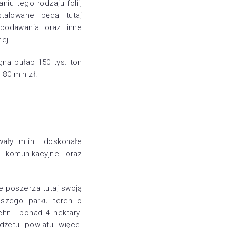
iu tego rodzaju folii,
talowane będą tutaj
 podawania oraz inne
ej.
gną pułap 150 tys. ton
 80 mln zł.
ały m.in.: doskonałe
e komunikacyjne oraz
le poszerza tutaj swoją
aszego parku teren o
chni ponad 4 hektary.
udżetu powiatu więcej