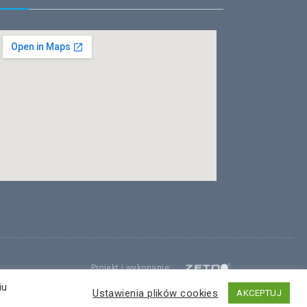
Projekt i wykonanie:
ZETO-RZESZÓW Sp. z o.o.
iu
Ustawienia plików cookies
AKCEPTUJ