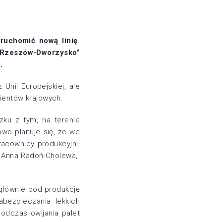
 uruchomić nową linię
„Rzeszów-Dworzysko”
.
Unii Europejskiej, ale
lientów krajowych.
zku z tym, na terenie
wo planuje się, że we
racownicy produkcyjni,
wi Anna Radoń-Cholewa,
 głównie pod produkcję
abezpieczania lekkich
podczas owijania palet