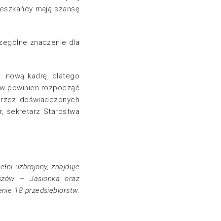
ieszkańcy mają szansę
zególne znaczenie dla
ić nową kadrę, dlatego
ków powinien rozpocząć
 przez doświadczonych
, sekretarz Starostwa
łni uzbrojony, znajduje
eszów – Jasionka oraz
nie 18 przedsiębiorstw.