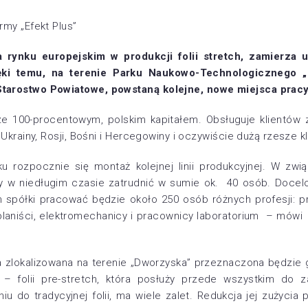
rmy „Efekt Plus”
na rynku europejskim w produkcji folii stretch, zamierza
ięki temu, na terenie Parku Naukowo-Technologicznego 
tarostwo Powiatowe, powstaną kolejne, nowe miejsca pracy
 ze 100-procentowym, polskim kapitałem. Obsługuje klientów z 
 Ukrainy, Rosji, Bośni i Hercegowiny i oczywiście dużą rzesze k
 rozpocznie się montaż kolejnej linii produkcyjnej. W zwią
y w niedługim czasie zatrudnić w sumie ok. 40 osób. Docelo
 spółki pracować będzie około 250 osób różnych profesji: p
 planiści, elektromechanicy i pracownicy laboratorium – mó
a zlokalizowana na terenie „Dworzyska” przeznaczona będzie
 folii pre-stretch, która posłuży przede wszystkim do z
u do tradycyjnej folii, ma wiele zalet. Redukcja jej zużycia 