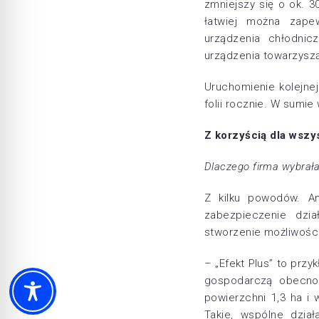
zmniejszy się o ok. 3
łatwiej można zape
urządzenia chłodnic
urządzenia towarzyszą
Uruchomienie kolejnej
folii rocznie. W sumie
Z korzyścią dla wszy
Dlaczego firma wybrała
Z kilku powodów. An
zabezpieczenie dzia
stworzenie możliwości
– „Efekt Plus” to przyk
gospodarczą obecnoś
powierzchni 1,3 ha i
Takie, wspólne dział