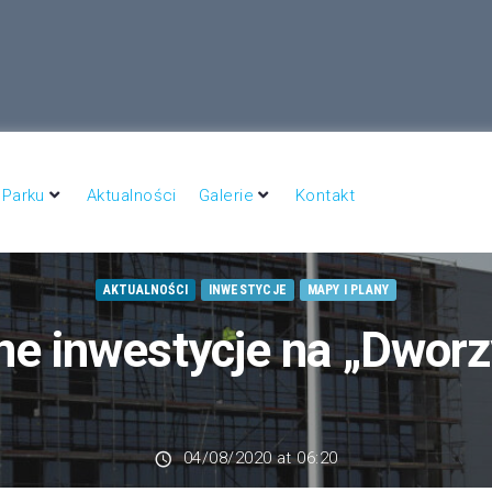
– Dworzysko to wielki potencjał inwestycyjny
 Parku
Aktualności
Galerie
Kontakt
AKTUALNOŚCI
INWESTYCJE
MAPY I PLANY
ne inwestycje na „Dwor
04/08/2020 at 06:20