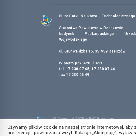
Biuro Parku Naukowo – Technologicznego
Starostwo Powiatowe w Rzeszowie
budynek Podkarpackiego Urzęd
Wojewódzkiego
ul. Grunwaldzka 15, 35-959 Rzeszów
IV piętro pok.
420 i 421
tel.
17 230 07 45, 17 230 07 46
fax 17 230 06 49
© Copyright 2020 – PNT Rzeszów
Wszelkie prawa zastrzeżone
Używamy plików cookie na naszej stronie internetowej, aby 
preferencji i powtarzaniu wizyt. Klikając „Akceptuję”, wyra