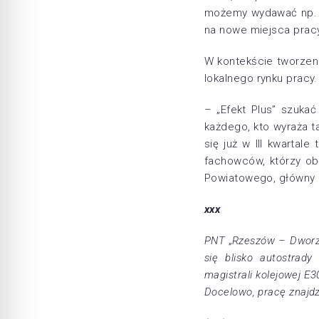
możemy wydawać np. n
na nowe miejsca prac
W kontekście tworzen
lokalnego rynku pracy.
– „Efekt Plus” szukać
każdego, kto wyraża t
się już w III kwarta
fachowców, którzy ob
Powiatowego, główny 
xxx
PNT „Rzeszów – Dworzys
się blisko autostrad
magistrali kolejowej E3
Docelowo, pracę znajdzi