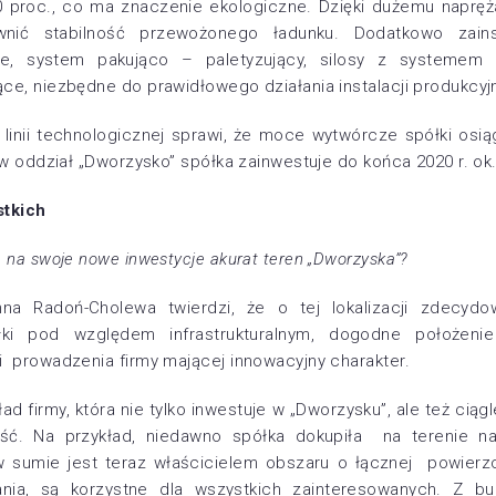
0 proc., co ma znaczenie ekologiczne. Dzięki dużemu naprężan
wnić stabilność przewożonego ładunku. Dodatkowo zains
ze, system pakująco – paletyzujący, silosy z systemem
ce, niezbędne do prawidłowego działania instalacji produkcyjn
 linii technologicznej sprawi, że moce wytwórcze spółki osią
 w oddział „Dworzysko” spółka zainwestuje do końca 2020 r. ok.
stkich
 na swoje nowe inwestycje akurat teren „Dworzyska”?
na Radoń-Cholewa twierdzi, że o tej lokalizacji zdecydow
łki pod względem infrastrukturalnym, dogodne położeni
 prowadzenia firmy mającej innowacyjny charakter.
ład firmy, która nie tylko inwestuje w „Dworzysku”, ale też ciąg
ć. Na przykład, niedawno spółka dokupiła na terenie n
 w sumie jest teraz właścicielem obszaru o łącznej powierz
ania, są korzystne dla wszystkich zainteresowanych. Z b