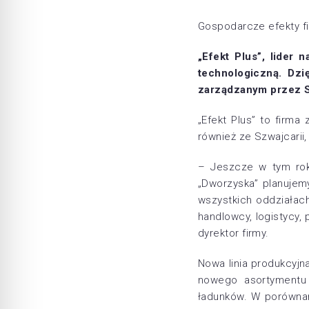
Gospodarcze efekty fi
„Efekt Plus”, lider 
technologiczną. Dz
zarządzanym przez S
„Efekt Plus” to firma
również ze Szwajcarii,
– Jeszcze w tym roku
„Dworzyska” planujem
wszystkich oddziałach
handlowcy, logistycy,
dyrektor firmy.
Nowa linia produkcyjn
nowego asortymentu –
ładunków. W porównani