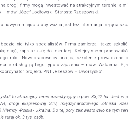
a drogi, firmy mogą inwestować na atrakcyjnym terenie, a m
y – mówi Józef Jodłowski, Starosta Rzeszowski.
ia nowych miejsc pracy ważna jest też informacja mająca szc
 będzie nie tylko specjalistów. Firma zamierza także szkol
aką chęć, zaprasza się do rekrutacji. Kolejny nabór pracowni
le tego roku. Nowi pracownicy przejdą szkolenie prowadzone
ecnie obsługują tego typu urządzenia – mówi Waldemar Pijar
koordynator projektu PNT „Rzeszów – Dworzysko”.
ko” to atrakcyjny teren inwestycyjny o pow. 83,42 ha. Jest w pe
y A4, drogi ekspresowej S19, międzynarodowego lotniska Rz
0 Niemcy -Polska- Ukraina. Do tej pory zainwestowało na tym tere
e tutaj ok. 3 tys. osób.