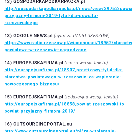
12) GOSPODARKAPODKARPACKA.pl
http://gospodarkapodkarpacka.pl/news/view/29752/powia
przyjazny-firmom-2019-tytul-dla-powiatu-
rzeszowskiego
13) GOOGLE NEWS.pl
(cytat za RADIO RZESZÓW)
https://www.radio.rzeszow.pl/wiadomosci/18952/starost
powiatowe-w-rzeszowie-nagrodzone
14) EUROPEJSKAFIRMA.pl
(nasza wersja tekstu)
http://europejskafirma.pl/18907,prestizowy-tytul-dla-
starostwa-powiatowego-w-rzeszowie-za-wspieranie-
nowoczesnego-biznesu/
15) EUROPEJSKAFIRMA.pl
(
redakcyjna wersja tekstu)
http://europejskafirma.pl/18858,powiat-rzeszowski-to-
powiat-przyjazny-firmom-2019/
16) OUTSOURCINGPORTAL.eu
http://www.outsourcingportal.eu/pl/za-wspieranie-