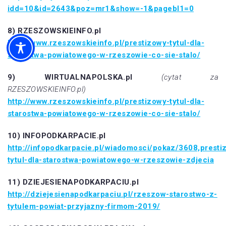
idd=10&id=2643&poz=mr1&show=-1&pagebl1=0
8) RZESZOWSKIEINFO.pl
http://www.rzeszowskieinfo.pl/prestizowy-tytul-dla-
starostwa-powiatowego-w-rzeszowie-co-sie-stalo/
9) WIRTUALNAPOLSKA.pl
(cytat za
RZESZOWSKIEINFO.pl)
http://www.rzeszowskieinfo.pl/prestizowy-tytul-dla-
starostwa-powiatowego-w-rzeszowie-co-sie-stalo/
10) INFOPODKARPACIE.pl
http://infopodkarpacie.pl/wiadomosci/pokaz/3608,presti
tytul-dla-starostwa-powiatowego-w-rzeszowie-zdjecia
11) DZIEJESIENAPODKARPACIU.pl
http://dziejesienapodkarpaciu.pl/rzeszow-starostwo-z-
tytulem-powiat-przyjazny-firmom-2019/