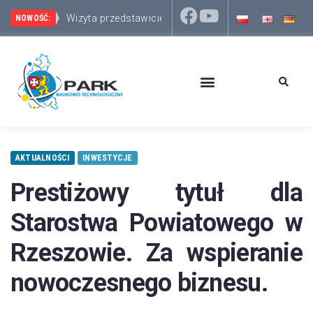
Wizyta przedstawicieli włosko-słoweńskiego Euror
Park Naukowo-Technologiczny Rzeszów – Dworzysko 
NOWOŚĆ:
AKTUALNOŚCI
INWESTYCJE
Prestiżowy tytuł dla
Starostwa Powiatowego w
Rzeszowie. Za wspieranie
nowoczesnego biznesu.