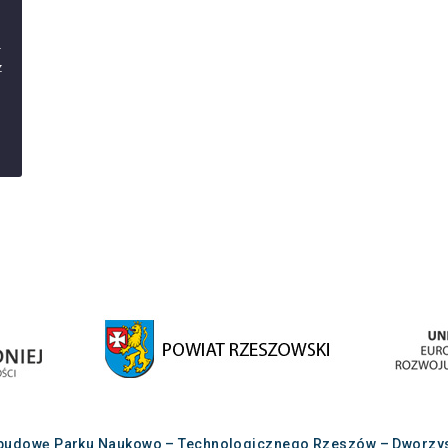
–
z
budowę Parku Naukowo – Technologicznego Rzeszów – Dworzysko