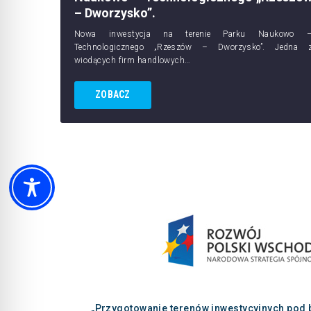
– Dworzysko”.
Nowa inwestycja na terenie Parku Naukowo 
Technologicznego „Rzeszów – Dworzysko”. Jedna 
wiodących firm handlowych…
ZOBACZ
„Przygotowanie terenów inwestycyjnych pod 